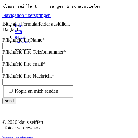
klaus seiffert     
sänger & schauspieler
Navigation überspringen
Bitte alle Formularfelder ausfüllen.
fotos
Danke !
vita
galas
Pflichtfeld
Ihr Name
*
sprecher
kontakt
Pflichtfeld
Ihre Telefonnummer
*
Pflichtfeld
Ihre email
*
Pflichtfeld
Ihre Nachricht
*
Kopie an mich senden
send
© 2026 klaus seiffert
fotos: yan revazov