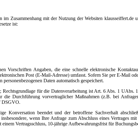
en im Zusammenhang mit der Nutzung der Websiten klausseiffert.de u
etze ist:
ichen Vorschriften Angaben, die eine schnelle elektronische Kontak
lektronischen Post (E-Mail-Adresse) umfasst. Sofern Sie per E-Mail o
lten personenbezogenen Daten automatisch gespeichert.
 Rechtsgrundlage für die Datenverarbeitung ist Art. 6 Abs. 1 UAbs. 1 l
r die Durchführung vorvertraglicher Maßnahmen (z.B. bei Anfragen
t. f DSGVO.
e Konversation beendet und der betroffene Sachverhalt abschließe
n insbesondere, wenn Ihre Anfrage zum Abschluss eines Vertrages mit
einem Vertragsschluss, 10-jährige Aufbewahrungsfrist für Buchungsbe