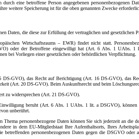
n durch eine betroffene Person angegebenen personenbezogenen Dat
 ihre weitere Speicherung ist für die oben genannten Zwecke erforderlic
nen Daten, die diese zur Erfüllung der vertraglichen und gesetzlichen P
uropäischen Wirtschaftsraums – EWR) findet nicht statt. Personenb
VO) oder der Betroffene eingewilligt hat (Art. 6 Abs. 1 UAbs. 1
onen bei Vorliegen einer gesetzlichen oder behördlichen Verpflichtung.
. 15 DS-GVO), das Recht auf Berichtigung (Art. 16 DS-GVO), das R
arkeit (Art. 20 DS-GVO). Beim Auskunftsrecht und beim Löschungsre
fert zu widersprechen (Art. 21 DS-GVO).
Einwilligung beruht (Art. 6 Abs. 1 UAbs. 1 lit. a DSGVO), können Si
rvon unberührt.
um Thema personenbezogene Daten können Sie sich jederzeit an die d
ondere in dem EU-Mitgliedstaat Ihre Aufenthaltsorts, Ihres Arbeitsp
r Sie betreffenden personenbezogenen Daten gegen die DSGVO oder 