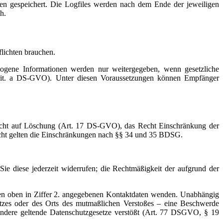
en gespeichert. Die Logfiles werden nach dem Ende der jeweiligen
h.
flichten brauchen.
ezogene Informationen werden nur weitergegeben, wenn gesetzliche
 lit. a DS-GVO). Unter diesen Voraussetzungen können Empfänger
echt auf Löschung (Art. 17 DS-GVO), das Recht Einschränkung der
cht gelten die Einschränkungen nach §§ 34 und 35 BDSG.
e diese jederzeit widerrufen; die Rechtmäßigkeit der aufgrund der
en oben in Ziffer 2. angegebenen Kontaktdaten wenden. Unabhängig
latzes oder des Orts des mutmaßlichen Verstoßes – eine Beschwerde
andere geltende Datenschutzgesetze verstößt (Art. 77 DSGVO, § 19