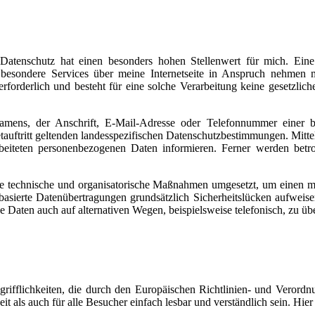
t. Datenschutz hat einen besonders hohen Stellenwert für mich. Eine
 besondere Services über meine Internetseite in Anspruch nehmen 
rforderlich und besteht für eine solche Verarbeitung keine gesetzlic
amens, der Anschrift, E-Mail-Adresse oder Telefonnummer einer bet
uftritt geltenden landesspezifischen Datenschutzbestimmungen. Mittels
teten personenbezogenen Daten informieren. Ferner werden betroff
iche technische und organisatorische Maßnahmen umgesetzt, um einen mög
asierte Datenübertragungen grundsätzlich Sicherheitslücken aufweisen
e Daten auch auf alternativen Wegen, beispielsweise telefonisch, zu übe
 Begrifflichkeiten, die durch den Europäischen Richtlinien- und Vero
t als auch für alle Besucher einfach lesbar und verständlich sein. Hie